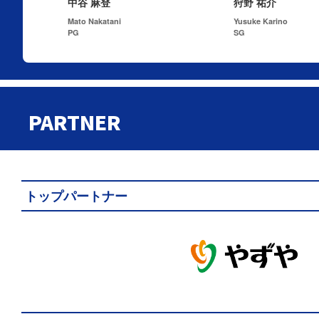
中谷 麻登
狩野 祐介
Mato Nakatani
Yusuke Karino
PG
SG
PARTNER
トップパートナー