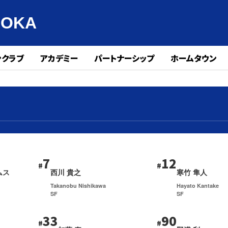
UOKA
ンクラブ
アカデミー
パートナーシップ
ホームタウン
7
12
#
#
ムス
西川 貴之
寒竹 隼人
Takanobu Nishikawa
Hayato Kantake
SF
SF
33
90
#
#