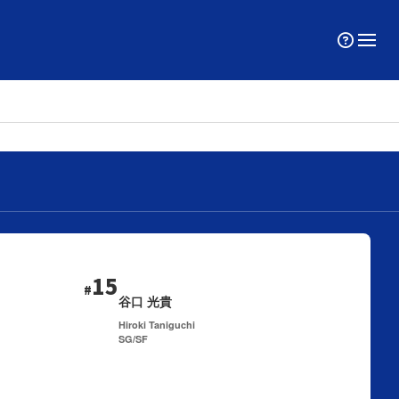
15
#
谷口 光貴
Hiroki Taniguchi
SG/SF