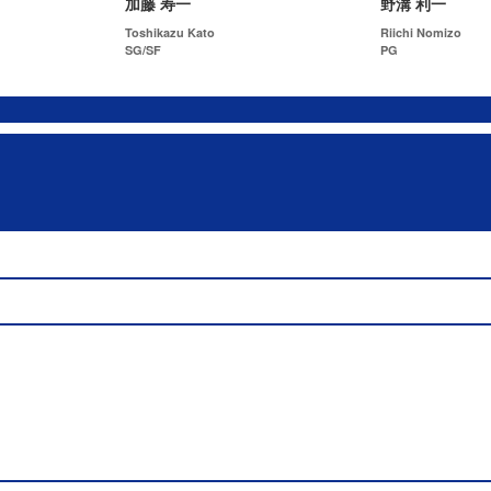
加藤 寿一
野溝 利一
Toshikazu Kato
Riichi Nomizo
SG/SF
PG