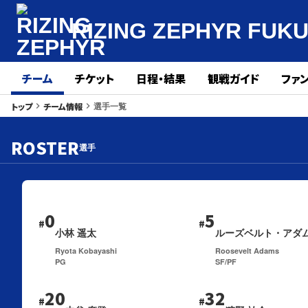
RIZING ZEPHYR
FUK
チーム
チケット
日程・結果
観戦ガイド
ファ
選手一覧
トップ
チーム情報
keyboard_arrow_right
keyboard_arrow_right
ROSTER
選手
0
5
#
#
小林 遥太
ルーズベルト・アダ
Ryota Kobayashi
Roosevelt Adams
PG
SF/PF
20
32
#
#