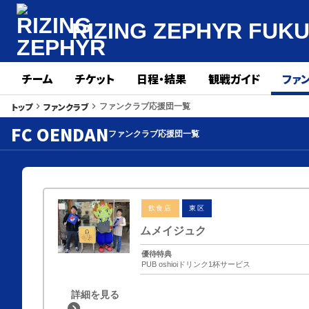
RIZING ZEPHYR
FUK
チーム
チケット
日程・結果
観戦ガイド
ファ
トップ
ファンクラブ
keyboard_arrow_right
keyboard_arrow_right
ファンクラブ応援団一覧
FC OENDAN
ファンクラブ応援団一覧
飲食店
東区
ムメイジュク
優待特典
PUB oshioiドリンク1杯サービス
詳細を見る