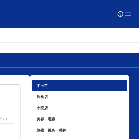
すべて
飲食店
小売店
ゼント
美容・理容
診療・鍼灸・整体