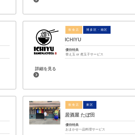
飲食店
博多区・南区
ICHIYU
優待特典
替え玉 or 煮玉子サービス
詳細を見る
飲食店
東区
居酒屋 たぼ田
優待特典
おまかせ一品料理サービス