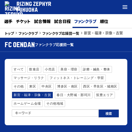
RIZING ZEPHYR
FUKUOKA
選手
チケット
試合情報
試合日程
ファンクラブ
順位
新宮・福津・宗像・古賀
トップ
ファンクラブ
ファンクラブ応援団一覧
keyboard_arrow_right
keyboard_arrow_right
keyboard_arrow_right
FC OENDAN
ファンクラブ応援団一覧
すべて
飲食店
小売店
美容・理容
診療・鍼灸・整体
マッサージ・リラク
フィットネス・トレーニング・学習
その他
東区
中央区
博多区・南区
西区・早良区・城南区
新宮・福津・宗像・古賀
春日・大野城・那珂川
筑豊エリア
ホームゲーム会場
その他地域