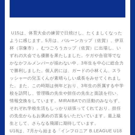
5月の活動のふり返り
U15は、体育大会の練習で日焼けし、たくましくなった
ように感じます。5月は、バルーンカップ（佐賀）、伊豆
杯（宗像市）、むつごろうカップ（佐賀）に出場し、い
ずれの大会でも優勝を果たしました。ケガや合宿等でな
かなかフルメンバーが揃わない中、3年生を中心に総合力
で勝利しました。個人的には、ガードの小林くん、スラ
ッシャーの兒玉くんが素晴らしい成長をみせてくれまし
た。また、この時期は例年どおり、3年生の所属する中学
校を訪問し、管理職の先生や担任の先生と面談を行い、
情報交換をしています。MIRAIBAでの活動のみならず、
それぞれ学校生活もしっかり頑張ってくれており、担任
の先生からもお褒めの言葉をいただいています。最上級
生として、さらなる飛躍に期待しています。
U18は、7月から始まる「インフロニア B.LEAGUE U18