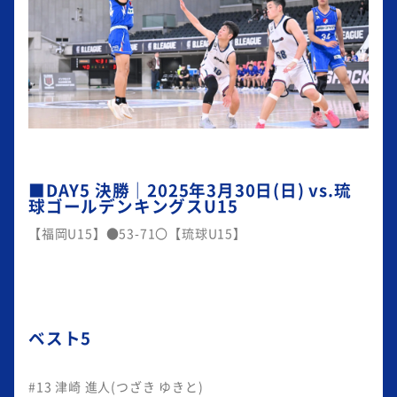
■DAY5 決勝｜2025年3月30日(日) vs.琉
球ゴールデンキングスU15
【福岡U15】●53-71〇【琉球U15】
ベスト5
#13 津崎 進人(つざき ゆきと)