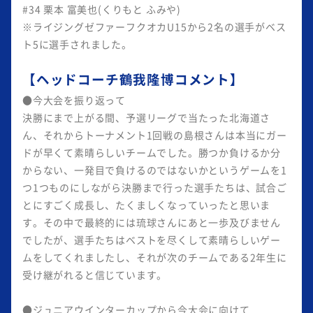
#34 栗本 富美也(くりもと ふみや)
※ライジングゼファーフクオカU15から2名の選手がベス
ト5に選手されました。
【ヘッドコーチ鶴我隆博コメント】
●今大会を振り返って
決勝にまで上がる間、予選リーグで当たった北海道さ
ん、それからトーナメント1回戦の島根さんは本当にガー
ドが早くて素晴らしいチームでした。勝つか負けるか分
からない、一発目で負けるのではないかというゲームを1
つ1つものにしながら決勝まで行った選手たちは、試合ご
とにすごく成長し、たくましくなっていったと思いま
す。その中で最終的には琉球さんにあと一歩及びません
でしたが、選手たちはベストを尽くして素晴らしいゲー
ムをしてくれましたし、それが次のチームである2年生に
受け継がれると信じています。
●ジュニアウインターカップから今大会に向けて