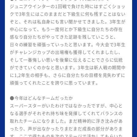
ジュニアウインターの1回戦で負けた時にはすごくショッ
クで3年生にはこのままだと下級生に何も残すことはない
ぞと、それは私自身にも言い聞かせてきました。3年生が
中心になって、もう一度何とか下級生に自分たちの存在
感なり自分たちがやってきた足跡を残していこうと、
日々の練習を頑張っていったと思います。今大会で3年生
がチャレンジカップの出場権も獲得してくれましたし、
そして一番悔しい思いを後輩に伝えることでさらに伝統
ができていくのかなと思います。3年生は新人戦の期間中
に1,2年生の相手も、さらに自分たちの目標を見失わずに
頑張ってくれたことを誇りに思っています。
●今年はどんなチームだったか
スーパースターがいたわけではなかったですが、中心と
なる選手がそれぞれ持ち味を発揮してくれてバランスの
取れたチームになりました。まだ精神的に浮き沈みがあ
ったり、声が出なかったりまだまだ成長の部分がありま
す。ここで得たものを次のステージで活かしてもらいた