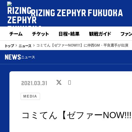
RIZING ZEPHYR
FUKUOKA
チーム
チケット
日程・結果
観戦ガイド
ファ
トップ
ニュース
keyboard_arrow_right
keyboard_arrow_right
コミてん【ゼファーNOW!!!】に仲西GM・平良選手が出演
NEWS
ニュース
2021.03.31
MEDIA
コミてん【ゼファーNOW!