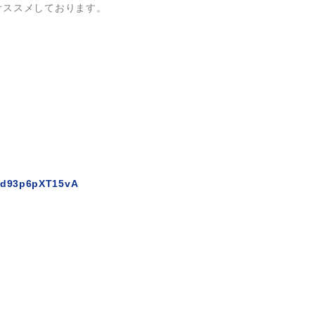
をオススメしております。
kd93p6pXT15vA