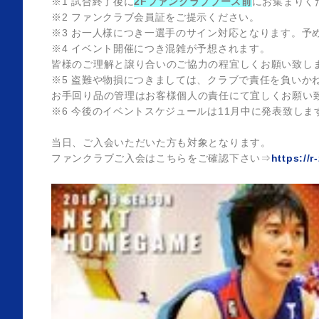
※1 試合終了後に
2Fファンクラブブース前
にお集まりく
※2 ファンクラブ会員証をご提示ください。
※3 お一人様につき一選手のサイン対応となります。予
※4 イベント開催につき混雑が予想されます。
皆様のご理解と譲り合いのご協力の程宜しくお願い致し
※5 盗難や物損につきましては、クラブで責任を負いか
お手回り品の管理はお客様個人の責任にて宜しくお願い
※6 今後のイベントスケジュールは11月中に発表致し
当日、ご入会いただいた方も対象となります。
ファンクラブご入会はこちらをご確認下さい⇒
https://