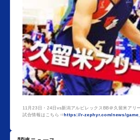
11月23日・24日vs新潟アルビレックスBB＠久留米ア
試合情報はこちら⇒
https://r-zephyr.com/news/gam