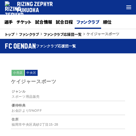
RIZING ZEPHYR
FUKUOKA
選手
チケット
試合情報
試合日程
ファンクラブ
順位
トップ
ファンクラブ
ファンクラブ応援団一覧
keyboard_arrow_right
keyboard_arrow_right
keyboard_arrow_right
ケイジャースポーツ
FC OENDAN
ファンクラブ応援団一覧
小売店
中央区
ケイジャースポーツ
ジャンル
スポーツ用品販売
優待特典
お会計より5%OFF
住所
福岡市中央区高砂2丁目15-28